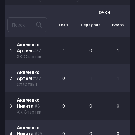
ОЧКИ
Голы
Передачи
Всего
Акименко
1
Артём
#77
1
0
1
ХК Спартак
Акименко
2
Артём
#77
0
1
1
Спартак 1
Акименко
3
Никита
#8
0
0
0
ХК Спартак
Акименко
4
Никита
#25
0
0
0