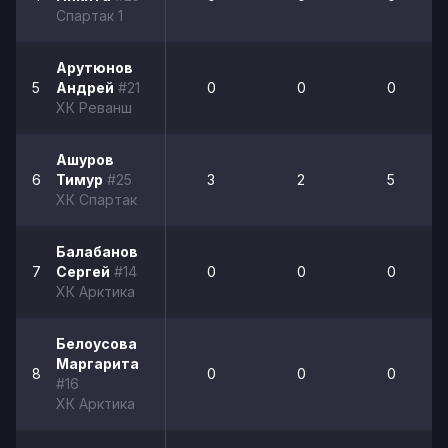
Спартак 1
Арутюнов
5
Андрей
#21
0
0
0
ХК Реванш
Ашуров
6
Тимур
#25
3
2
5
ХК Спартак
Балабанов
7
Сергей
#14
0
0
0
ХК Арктика
Белоусова
Маргарита
8
0
0
0
#16
ХК Арктика