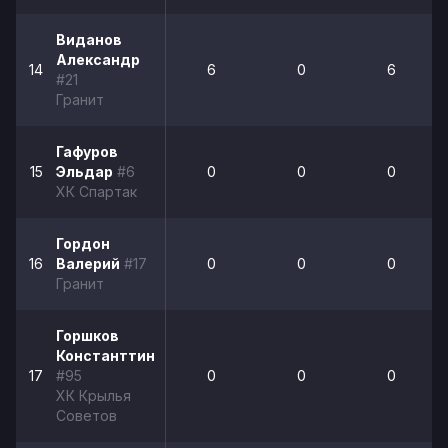
Виданов
Александр
14
6
0
6
#21
Гранит
Гафуров
15
Эльдар
#6
0
0
0
ХК Спартак
Гордон
16
Валерий
#17
0
0
0
Гранит
Горшков
Константтин
17
#95
0
0
0
ХК Крылья
Советов