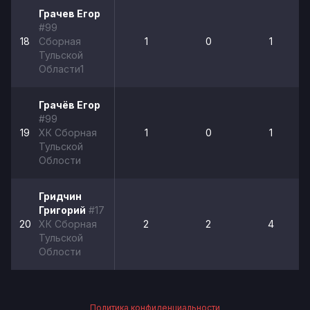
Грачев Егор
#99
18
Сборная
1
0
1
Тульской
Области1
Грачёв Егор
#99
19
ХК Сборная
1
0
1
Тульской
Облости
Гридчин
Григорий
#17
20
ХК Сборная
2
2
4
Тульской
Облости
Политика конфиденциальности