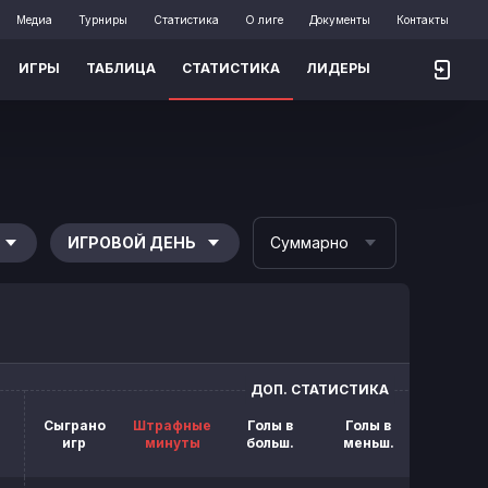
Медиа
Турниры
Статистика
О лиге
Документы
Контакты
ИГРЫ
ТАБЛИЦА
СТАТИСТИКА
ЛИДЕРЫ
ИГРОВОЙ ДЕНЬ
Суммарно
ДОП. СТАТИСТИКА
Сыграно
Штрафные
Голы в
Голы в
Блок.
игр
минуты
больш.
меньш.
броск