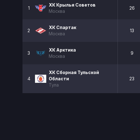
ХК Крылья Советов
1
26
Москва
ХК Спартак
2
13
Москва
ХК Арктика
3
9
Москва
ХК Сборная Тульской
4
Области
23
Тула