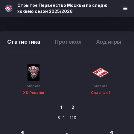
Отрытое Первенство Москвы по следж
хоккею сезон 2025/2026
Статистика
Протокол
Ход игры
Москва
Москва
ХК Реванш
Спартак 1
1
2
0 : 1
1 : 0
1
:
1