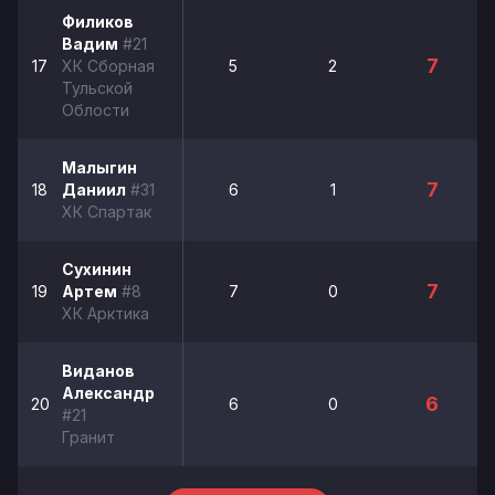
Филиков
Вадим
#21
7
17
ХК Сборная
5
2
Тульской
Облости
Малыгин
7
18
Даниил
#31
6
1
ХК Спартак
Сухинин
7
19
Артем
#8
7
0
ХК Арктика
Виданов
Александр
6
20
6
0
#21
Гранит