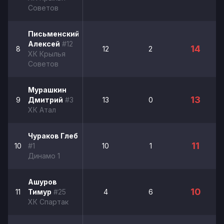
Советов
Письменский
Алексей
#12
14
8
12
2
ХК Крылья
Советов
Мурашкин
13
9
Дмитрий
#3
13
0
ХК Атал
Чураков Глеб
11
10
#1
10
1
Динамо 1
Ашуров
10
11
Тимур
#25
4
6
ХК Спартак