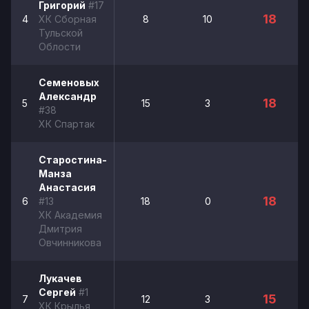
Григорий
#17
18
4
ХК Сборная
8
10
Тульской
Облости
Семеновых
Александр
18
5
15
3
#38
ХК Спартак
Старостина-
Манза
Анастасия
18
6
#13
18
0
ХК Академия
Дмитрия
Овчинникова
Лукачев
Сергей
#1
15
7
12
3
ХК Крылья