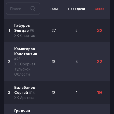
Голы
Передачи
Всего
Гафуров
32
1
Эльдар
#6
27
5
ХК Спартак
Комогоров
Константин
#25
22
2
18
4
ХК Сборная
Тульской
Облости
Балабанов
19
3
Сергей
#14
18
1
ХК Арктика
Гридчин