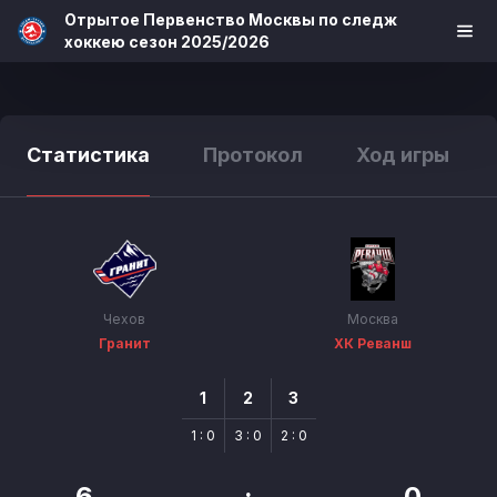
Отрытое Первенство Москвы по следж
хоккею сезон 2025/2026
Статистика
Протокол
Ход игры
Чехов
Москва
Гранит
ХК Реванш
1
2
3
1 : 0
3 : 0
2 : 0
6
:
0