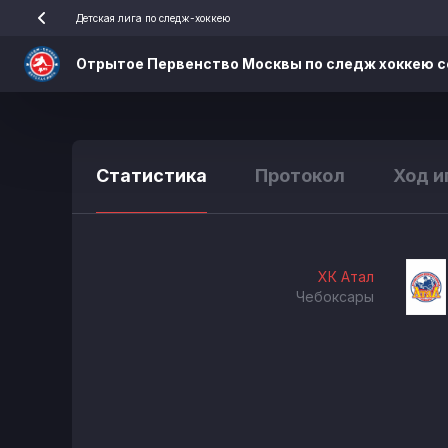
Детская лига по следж-хоккею
Отрытое Первенство Москвы по следж хоккею с
Статистика
Протокол
Ход и
ХК Атал
Чебоксары