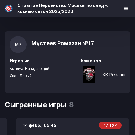
Отрытое Первенство Москвы по следж
хоккею сезон 2025/2026
Мустеев Ромазан
№17
МР
Игровые
Команда
Амплуа:
Нападающий
ХК Реванш
Хват:
Левый
Сыгранные игры
8
14 февр.,
05:45
17 ТУР