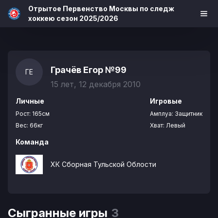
Отрытое Первенство Москвы по следж
хоккею сезон 2025/2026
Грачёв Егор
№99
ГЕ
15 лет, 12 декабря 2010
Личные
Игровые
Рост:
165см
Амплуа:
Защитник
Вес:
66кг
Хват:
Левый
Команда
ХК Сборная Тульской Облости
Сыгранные игры
3