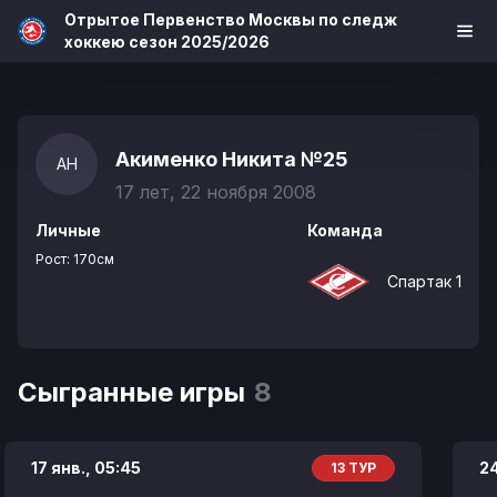
Отрытое Первенство Москвы по следж
хоккею сезон 2025/2026
Акименко Никита
№25
АН
17 лет, 22 ноября 2008
Личные
Команда
Рост:
170см
Спартак 1
Сыгранные игры
8
17 янв.,
05:45
24
13 ТУР