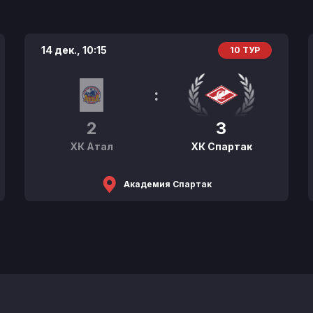
14 дек.,
10:15
10 ТУР
:
2
3
ХК Атал
ХК Спартак
Академия Спартак