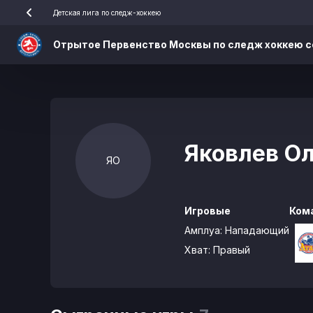
Детская лига по следж-хоккею
Отрытое Первенство Москвы по следж хоккею с
Яковлев О
ЯО
Игровые
Ком
Амплуа:
Нападающий
Хват:
Правый