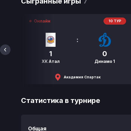
Сыгранные игры
7
Онлайн
Р
10 ТУР
:
1
0
ХК Атал
Динамо 1
Академия Спартак
Статистика в турнире
Общая