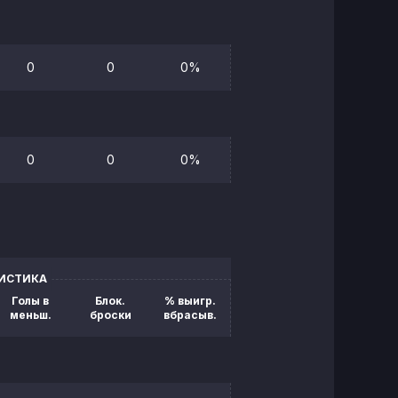
0
0
0%
0
0
0%
ТИСТИКА
Голы в
Блок.
% выигр.
меньш.
броски
вбрасыв.