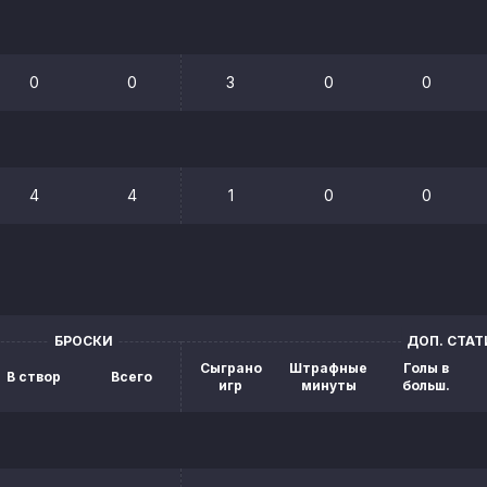
0
0
3
0
0
4
4
1
0
0
БРОСКИ
ДОП. СТА
Сыграно
Штрафные
Голы в
В створ
Всего
игр
минуты
больш.