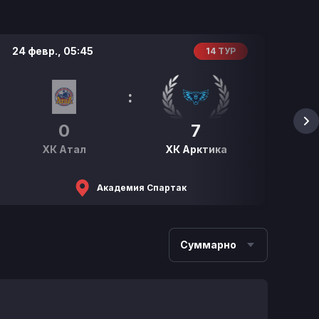
24 февр.,
05:45
24 
14 ТУР
:
0
7
ХК Атал
ХК Арктика
Академия Спартак
Суммарно