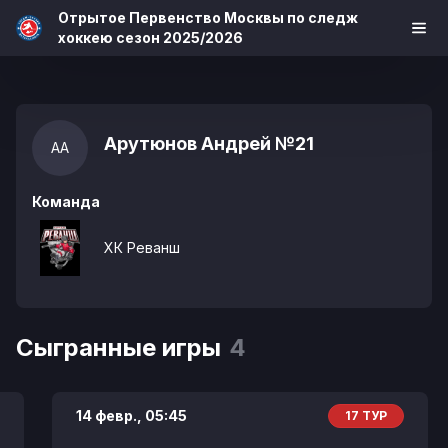
Отрытое Первенство Москвы по следж
хоккею сезон 2025/2026
Арутюнов Андрей
№21
АА
Команда
ХК Реванш
Сыгранные игры
4
14 февр.,
05:45
17 ТУР