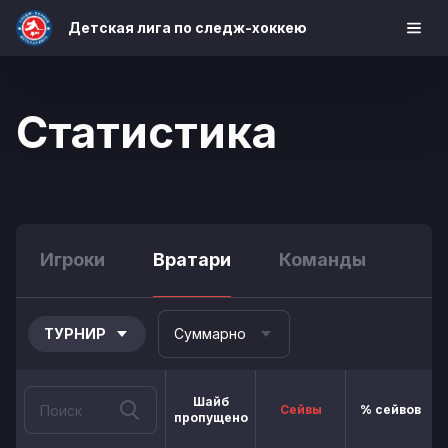
Детская лига по следж-хоккею
Статистика
Игроки
Вратари
Команды
ТУРНИР
Суммарно
Шайб
Сейвы
% сейвов
пропущено
н