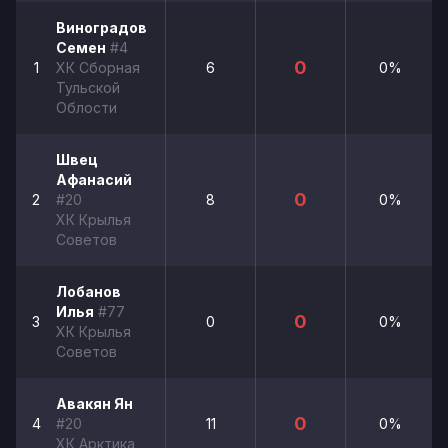
Виноградов
Семен
#4
0
1
ХК Сборная
6
0%
Тульской
Облости
Швец
Афанасий
0
2
#20
8
0%
ХК Крылья
Советов
Лобанов
Илья
#77
0
3
0
0%
ХК Крылья
Советов
Авакян Ян
0
4
#20
11
0%
ХК Арктика