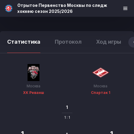
Отрытое Первенство Москвы по следж
хоккею сезон 2025/2026
Статистика
Протокол
Ход игры
Москва
Москва
ХК Реванш
Спартак 1
1
1 : 1
1
:
1