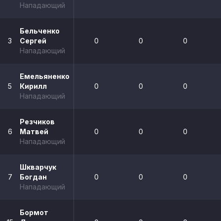
Нападающий
Бельченко
3
Сергей
0
0
0
Нападающий
Емельяненко
5
Кирилл
0
0
0
Нападающий
Резчиков
6
Матвей
0
0
0
Нападающий
Шкварчук
7
Богдан
0
0
0
Нападающий
Бормот