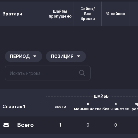
Сейвы/
Шайбы
Вратари
Все
% сейвов
пропущено
броски
ПЕРИОД
ПОЗИЦИЯ
ШАЙБЫ
в
в
п
Спартак 1
всего
меньшинстве
большинстве
ре
Всего
1
0
0