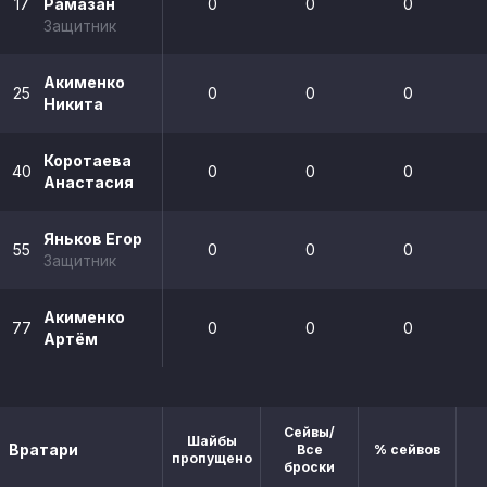
17
Рамазан
0
0
0
Защитник
Акименко
25
0
0
0
Никита
Коротаева
40
0
0
0
Анастасия
Яньков Егор
55
0
0
0
Защитник
Акименко
77
0
0
0
Артём
Сейвы/
Шайбы
Вратари
Все
% сейвов
пропущено
броски