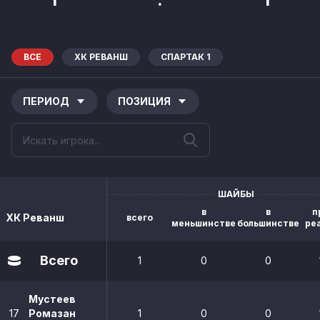
ВСЕ
ХК РЕВАНШ
СПАРТАК 1
ПЕРИОД
ПОЗИЦИЯ
ШАЙБЫ
в
в
п
ХК Реванш
всего
меньшинстве
большинстве
ре
Всего
1
0
0
Мустеев
17
Ромазан
1
0
0