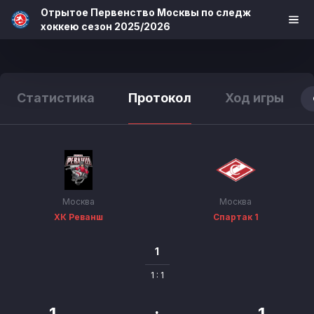
Отрытое Первенство Москвы по следж
хоккею сезон 2025/2026
Статистика
Протокол
Ход игры
Москва
Москва
ХК Реванш
Спартак 1
1
1 : 1
1
:
1