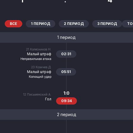
ВСЕ
1 ПЕРИОД
2 ПЕРИОД
3 ПЕРИОД
ТО
1 период
21
Колесников Н.
Малый штраф
02:31
Неправильная атака
23
Козичев Д.
Малый штраф
05:51
Колющий удар
1:0
12
Письменский А.
Гол
09:34
2 период