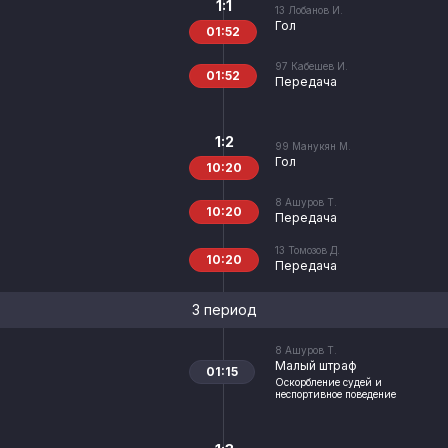
1:1
13
Лобанов И.
Гол
01:52
97
Кабешев И.
01:52
Передача
1:2
99
Манукян М.
Гол
10:20
8
Ашуров Т.
10:20
Передача
13
Томозов Д.
10:20
Передача
3 период
8
Ашуров Т.
Малый штраф
01:15
Оскорбление судей и
неспортивное поведение