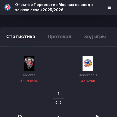
Отрытое Первенство Москвы по следж
хоккею сезон 2025/2026
Статистика
Протокол
Ход игры
Москва
Чебоксары
ХК Реванш
ХК Атал
1
0 : 5
0
:
5