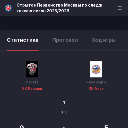
Отрытое Первенство Москвы по следж
хоккею сезон 2025/2026
Статистика
Протокол
Ход игры
Москва
Чебоксары
ХК Реванш
ХК Атал
1
0 : 5
0
:
5