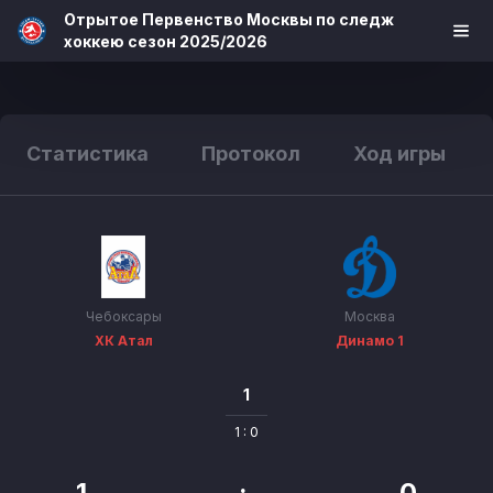
Отрытое Первенство Москвы по следж
хоккею сезон 2025/2026
Статистика
Протокол
Ход игры
Чебоксары
Москва
ХК Атал
Динамо 1
1
1 : 0
1
:
0