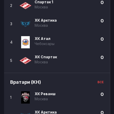
Спартак 1
0
2
Москва
ХК Арктика
0
3
Москва
ХК Атал
0
4
Чебоксары
ХК Спартак
0
5
Москва
Вратари (КН)
ВСЕ
ХК Реванш
0
1
Москва
ХК Арктика
0