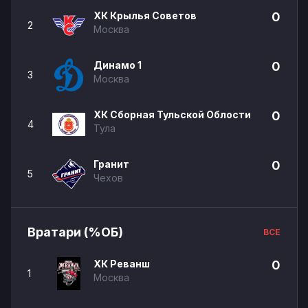
ХК Крылья Советов
0
2
Москва
Динамо 1
0
3
Москва
ХК Сборная Тульской Облости
0
4
Тула
Гранит
0
5
Чехов
Вратари (%ОБ)
ВСЕ
ХК Реванш
0
1
Москва