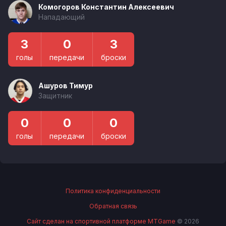
Комогоров Константин Алексеевич
Нападающий
3
0
3
голы
передачи
броски
Ашуров Тимур
Защитник
0
0
0
голы
передачи
броски
Политика конфиденциальности
Обратная связь
Сайт сделан на спортивной платформе MTGame
© 2026