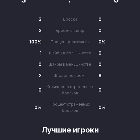
3
0
Броски
3
0
Броски в створ
100%
0%
Процент реализации
1
0
Шайбы в большинстве
0
0
Шайбы в меньшинстве
2
6
Штрафное время
Количество отраженных
0
0
бросков
Процент отраженных
0%
0%
бросков
Лучшие игроки