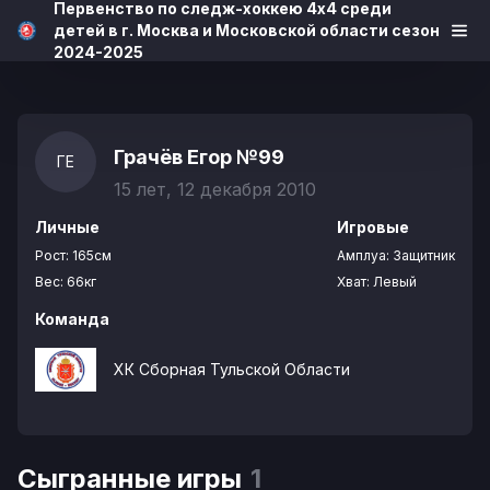
Первенство по следж-хоккею 4х4 среди
детей в г. Москва и Московской области сезон
2024-2025
Грачёв Егор
№99
ГЕ
15 лет, 12 декабря 2010
Личные
Игровые
Рост:
165см
Амплуа:
Защитник
Вес:
66кг
Хват:
Левый
Команда
ХК Сборная Тульской Области
Сыгранные игры
1