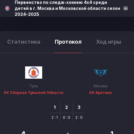
Первенство по следж-хоккею 4х4 среди
детей в г. Москва и Московской области сезон
2024-2025
Статистика
Протокол
Ход игры
Тула
Москва
ХК Сборная Тульской Области
ХК Арктика
1
2
3
2 : 1
0 : 0
2 : 0
4
:
1