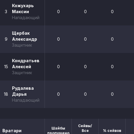
Кожухарь
3
Максии
0
0
0
Нападающий
Щербак
9
Александр
0
0
0
Защитник
Кондратьев
15
Алексей
0
0
0
Защитник
Рудалева
18
Дарья
0
0
0
Нападающий
Сейвы/
Шайбы
Вратари
Все
% сейвов
пропущено