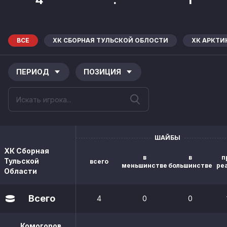
ВСЕ
ХК СБОРНАЯ ТУЛЬСКОЙ ОБЛОСТИ
ХК АРКТИ
ПЕРИОД
ПОЗИЦИЯ
ШАЙБЫ
ХК Сборная
в
в
п
Тульской
всего
меньшинстве
большинстве
ре
Области
Всего
4
0
0
Комогоров