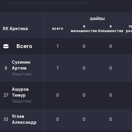
ШАЙБЫ
в
в
п
ХК Арктика
всего
меньшинстве
большинстве
ре
Всего
1
0
0
Сухинин
8
Артем
1
0
0
Защитник
Ашуров
27
Тимур
0
0
0
Защитник
Углев
33
0
0
0
Александр