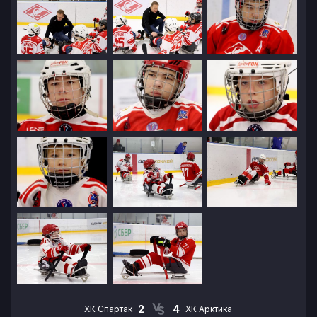
2
4
ХК Спартак
ХК Арктика