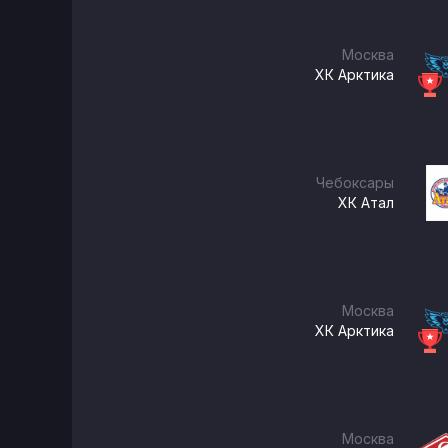
Москва
ХК Арктика
Чебоксары
ХК Атал
Москва
ХК Арктика
Москва