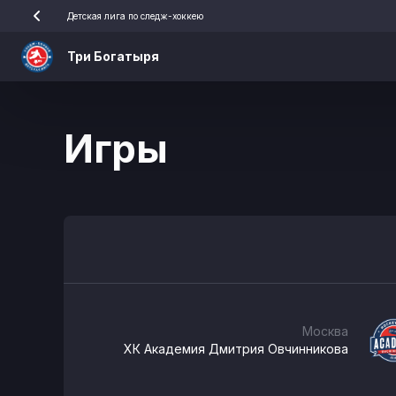
Детская лига по следж-хоккею
Три Богатыря
Игры
Москва
ХК Академия Дмитрия Овчинникова