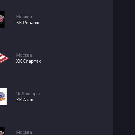
Москва
ХК Реванш
Москва
ХК Спартак
Чебоксары
ХК Атал
Москва