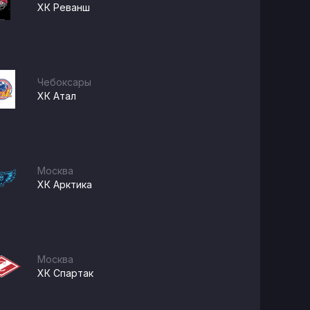
ХК Реванш
Чебоксары
ХК Атал
Москва
ХК Арктика
Москва
ХК Спартак