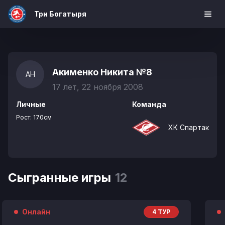
Три Богатыря
Акименко Никита
№8
АН
17 лет, 22 ноября 2008
Личные
Команда
Рост:
170см
ХК Спартак
Сыгранные игры
12
Онлайн
4 ТУР