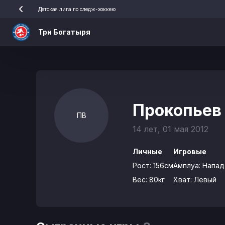
Детская лига по следж-хоккею
Три Богатыря
Прокопьев
ПВ
14 лет, 01 мая 2012
Личные
Игровые
Рост:
156см
Амплуа:
Напа
Вес:
80кг
Хват:
Левый