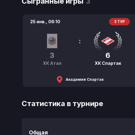
Сыгранные игры
3
25 янв.,
06:10
3 ТУР
:
3
6
ХК Атал
ХК Спартак
Академия Спартак
Статистика в турнире
Общая