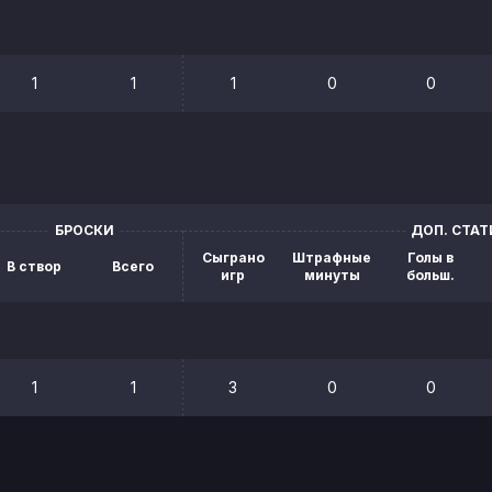
1
1
1
0
0
БРОСКИ
ДОП. СТА
Сыграно
Штрафные
Голы в
В створ
Всего
игр
минуты
больш.
1
1
3
0
0