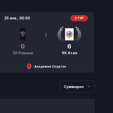
25 янв.,
05:30
3 ТУР
:
0
6
ХК Реванш
ХК Атал
Академия Спартак
Суммарно