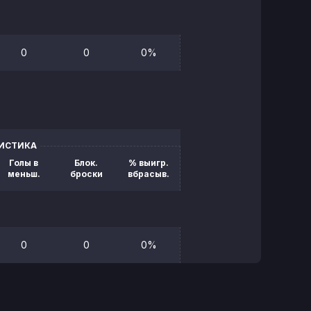
0
0
0%
ТИСТИКА
Голы в
Блок.
% выигр.
меньш.
броски
вбрасыв.
0
0
0%