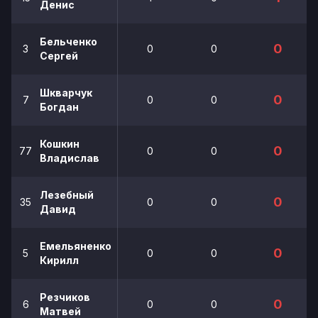
Денис
Бельченко
0
3
0
0
Сергей
Шкварчук
0
7
0
0
Богдан
Кошкин
0
77
0
0
Владислав
Лезебный
0
35
0
0
Давид
Емельяненко
0
5
0
0
Кирилл
Резчиков
0
6
0
0
Матвей