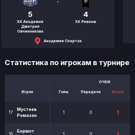
5
4
ХК Академия
ХК Реванш
Дмитрия
Овчинникова
Академия Спартак
Статистика по игрокам в турнире
ОЧКИ
Игрок
Голы
Передачи
Всего
Мустеев
1
17
1
0
Ромазан
Бормот
1
15
1
0