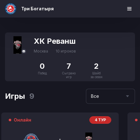
Три Богатыря
ХК Реванш
Москва
10 игроков
0
7
2
Побед
Сыграно
Шайб
игр
за сезон
Игры
9
Все
Онлайн
4 ТУР
: