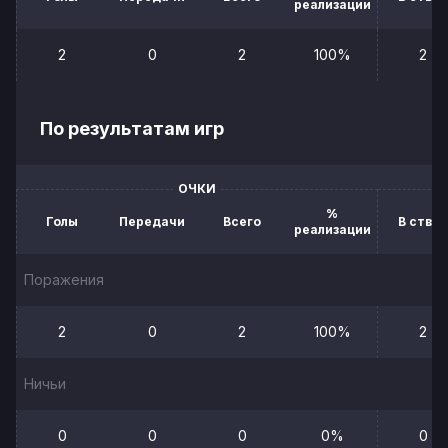
реализации
2
0
2
100%
2
По результатам игр
ОЧКИ
%
Голы
Передачи
Всего
В створ
реализации
Поражения
2
0
2
100%
2
Ничьи
0
0
0
0%
0