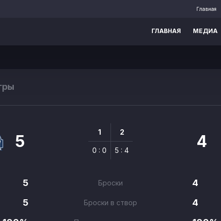
Главная
ГЛАВНАЯ
МЕДИА
гры
1
2
5
4
0 : 0
5 : 4
5
4
Броски
5
4
Броски в створ