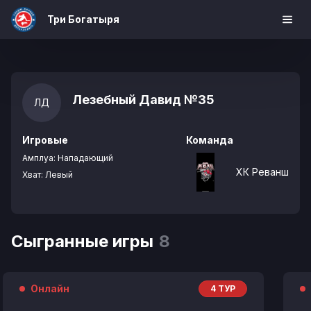
Три Богатыря
Лезебный Давид
№35
ЛД
Игровые
Команда
Амплуа:
Нападающий
ХК Реванш
Хват:
Левый
Сыгранные игры
8
Онлайн
4 ТУР