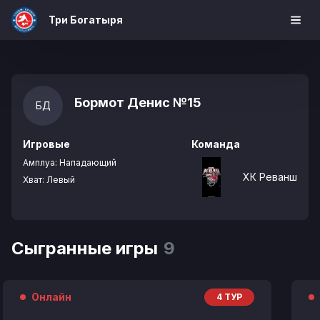
Три Богатыря
Бормот Денис
№15
БД
Игровые
Команда
Амплуа:
Нападающий
ХК Реванш
Хват:
Левый
Сыгранные игры
9
Онлайн
4 ТУР