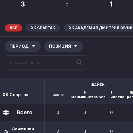
3
:
1
ВСЕ
ХК СПАРТАК
ХК АКАДЕМИЯ ДМИТРИЯ ОВЧИ
ПЕРИОД
ПОЗИЦИЯ
ШАЙБЫ
в
в
п
ХК Спартак
всего
меньшинстве
большинстве
ре
Всего
3
0
0
Акименко
25
2
0
0