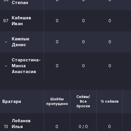
Степан
Кабешев
97
0
0
0
Иван
Камлык
–
0
0
0
Денис
Старостина-
–
Манза
0
0
0
Анастасия
Сейвы/
Шайбы
Вратари
Все
% сейвов
пропущено
броски
Лобанов
13
Илья
0
0 / 0
0