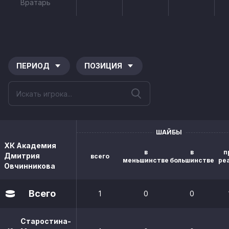
Вратарь
ПЕРИОД
ПОЗИЦИЯ
ШАЙБЫ
ХК Академия
в
в
п
Дмитрия
всего
меньшинстве
большинстве
ре
Овчинникова
Всего
1
0
0
Старостина-