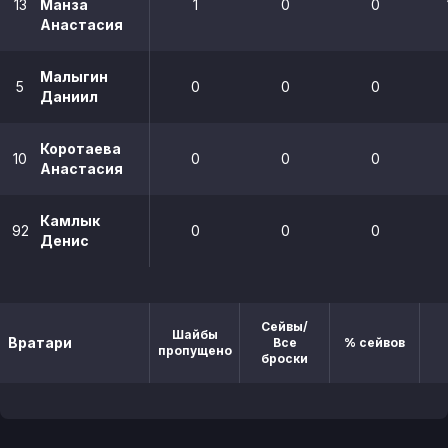
13
Манза
1
0
0
Анастасия
Малыгин
5
0
0
0
Даниил
Коротаева
10
0
0
0
Анастасия
Камлык
92
0
0
0
Денис
Сейвы/
Шайбы
Вратари
Все
% сейвов
пропущено
броски