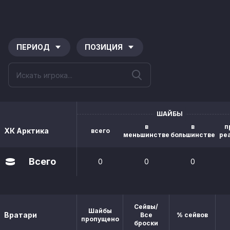
ПЕРИОД
ПОЗИЦИЯ
ШАЙБЫ
в
в
п
ХК Арктика
всего
меньшинстве
большинстве
ре
Всего
0
0
0
Сейвы/
Шайбы
Вратари
Все
% сейвов
пропущено
броски