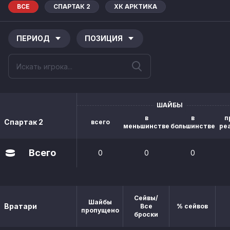
ВСЕ
СПАРТАК 2
ХК АРКТИКА
ПЕРИОД
ПОЗИЦИЯ
ШАЙБЫ
в
в
п
Спартак 2
всего
меньшинстве
большинстве
ре
Всего
0
0
0
Сейвы/
Шайбы
Вратари
Все
% сейвов
пропущено
броски