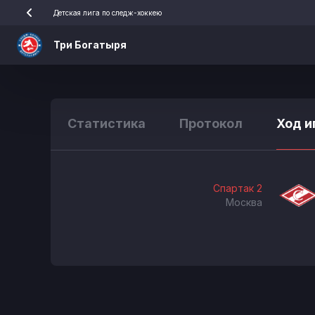
Детская лига по следж-хоккею
Три Богатыря
Статистика
Протокол
Ход и
Спартак 2
Москва