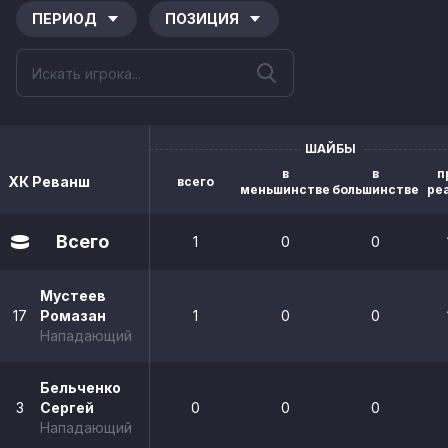
ПЕРИОД
ПОЗИЦИЯ
ШАЙБЫ
в
в
п
ХК Реванш
всего
меньшинстве
большинстве
ре
Всего
1
0
0
Мустеев
17
Ромазан
1
0
0
Нападающий
Бельченко
3
Сергей
0
0
0
Нападающий