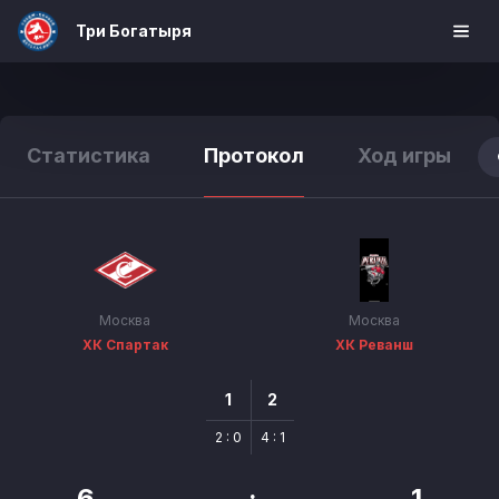
Три Богатыря
Статистика
Протокол
Ход игры
Москва
Москва
ХК Спартак
ХК Реванш
1
2
2 : 0
4 : 1
6
:
1