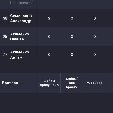
Нападающий
Семеновых
38
3
0
0
Александр
Акименко
25
0
0
0
Никита
Акименко
77
0
0
0
Артём
Сейвы/
Шайбы
Вратари
Все
% сейвов
пропущено
броски